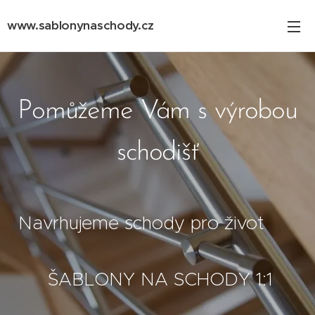
www.sablonynaschody.cz
www.schody-projekty.cz
Pomůžeme Vám s výrobou
schodišť
Navrhujeme schody pro život
ŠABLONY NA SCHODY 1:1